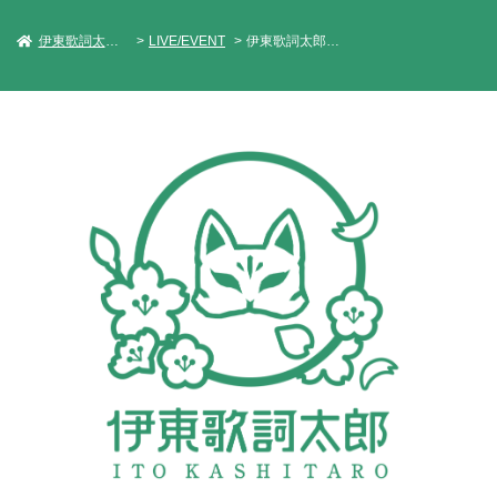
伊東歌詞太郎 Official Web Site
LIVE/EVENT
伊東歌詞太郎 ワンマンLIVEツアー2019 「君住む街へ」in 鹿児島