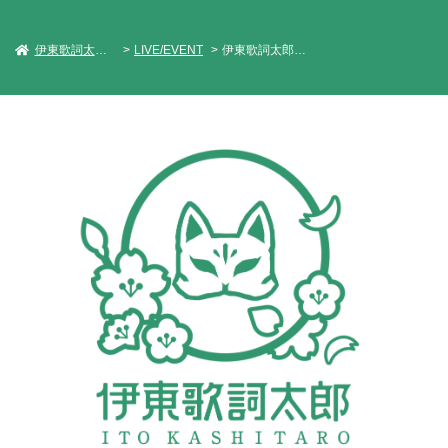
伊東歌詞太郎 Official Web Site
LIVE/EVENT
伊東歌詞太郎 ワンマンLIVEツアー2019 「君住む街へ」阪名東編 ～マイホームタウンへ～ in 愛知