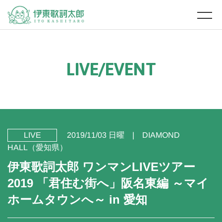
L
I
V
E
/
E
V
E
N
T
LIVE
2019/11/03 日曜
DIAMOND
HALL（愛知県）
伊東歌詞太郎 ワンマンLIVEツアー
2019 「君住む街へ」阪名東編 ～マイ
ホームタウンへ～ in 愛知