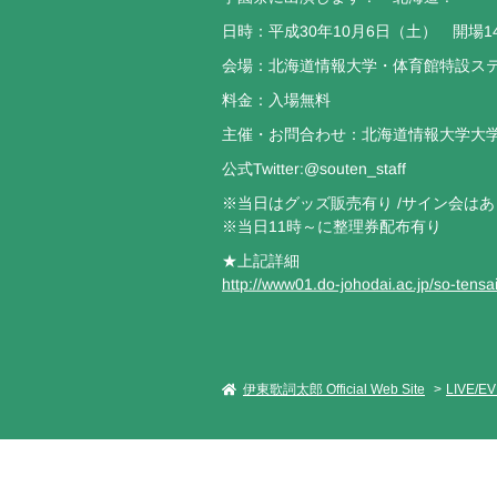
日時：平成30年10月6日（土） 開場14:0
会場：北海道情報大学・体育館特設ス
料金：入場無料
主催・お問合わせ：北海道情報大学大学祭実行
公式Twitter:@souten_staff
※当日はグッズ販売有り /サイン会は
※当日11時～に整理券配布有り
★上記詳細
http://www01.do-johodai.ac.jp/so-tensai/
伊東歌詞太郎 Official Web Site
LIVE/E