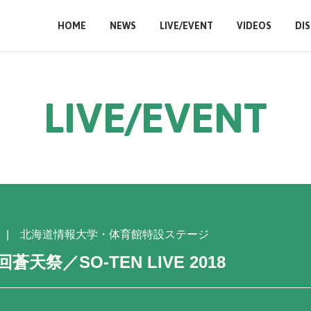
HOME
NEWS
LIVE/EVENT
VIDEOS
DI
L
I
V
E
/
E
V
E
N
T
北海道情報大学・体育館特設ステージ
天祭／SO-TEN LIVE 2018