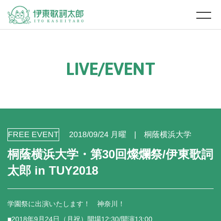
L
I
V
E
/
E
V
E
N
T
FREE EVENT
2018/09/24 月曜
桐蔭横浜大学
桐蔭横浜大学・第30回燦爛祭/伊東歌詞
太郎 in TUY2018
学園祭に出演いたします！ 神奈川！
■2018年9月24日（月祝）開場12:30/開演13:00