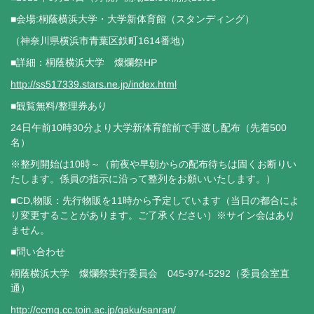
■会場:桐蔭横浜大学・大学新体育館（スタンディング）
（神奈川県横浜市青葉区鉄町1614番地）
■詳細：桐蔭横浜大学 燦爛祭
HP
http://ss517339.stars.ne.jp/
index.html
■観覧無料/整理券あり
24日午前10時30分より大学新体育館前で手渡し配布（先着500
名）
※整列開始は10時～（前夜や早朝からの配布待ちは固くお断りい
たします。係員の指示に沿って整列をお願いいたします。）
■CD,物販：先行物販を11時から予定しています（当日の都合によ
り変更することがあります。ご了承ください）※サイン会はあり
ません。
■問い合わせ
桐蔭横浜大学 燦爛祭実行委員会 045-974-5292（委員会室直
通）
http://ccmg.cc.toin.ac.jp/gaku/sanran/