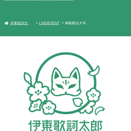
伊東歌詞太郎 Official Web Site
LIVE/EVENT
桐蔭横浜大学・第30回燦爛祭/伊東歌詞太郎 in TUY2018