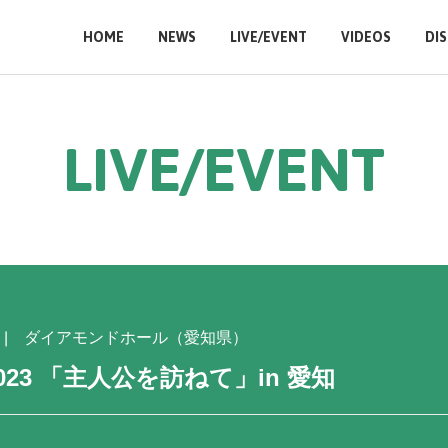
HOME
NEWS
LIVE/EVENT
VIDEOS
DI
L
I
V
E
/
E
V
E
N
T
ダイアモンドホール（愛知県）
023 「主人公を訪ねて」in 愛知