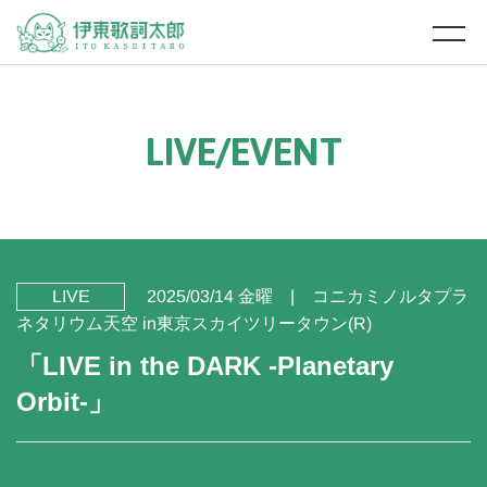
L
I
V
E
/
E
V
E
N
T
LIVE
2025/03/14 金曜
コニカミノルタプラ
ネタリウム天空 in東京スカイツリータウン(R)
「LIVE in the DARK -Planetary
Orbit-」