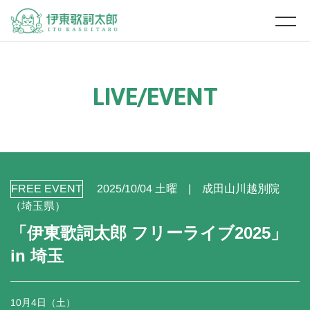
L
I
V
E
/
E
V
E
N
T
FREE EVENT
2025/10/04 土曜
成田山川越別院
（埼玉県）
「伊東歌詞太郎 フリーライブ2025」
in 埼玉
10月4日（土）