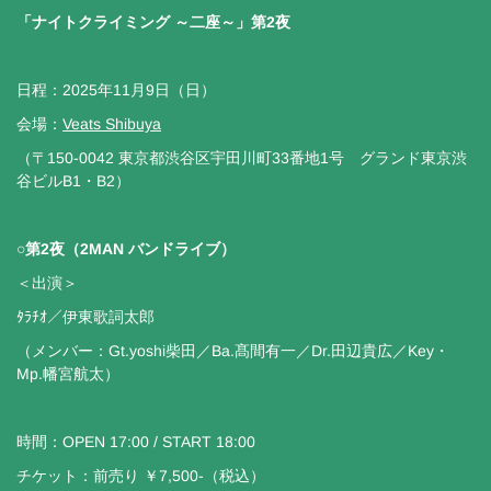
「ナイトクライミング ～二座～」第2夜
日程：2025年11月9日（日）
会場：
Veats Shibuya
（〒150-0042 東京都渋谷区宇田川町33番地1号 グランド東京渋
谷ビルB1・B2）
○
第2夜（2MAN バンドライブ）
＜出演＞
ﾀﾗﾁｵ／伊東歌詞太郎
（メンバー：Gt.yoshi柴田／Ba.髙間有一／Dr.田辺貴広／Key・
Mp.幡宮航太）
時間：OPEN 17:00 / START 18:00
チケット：前売り ￥7,500-（税込）