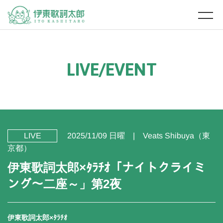
L
I
V
E
/
E
V
E
N
T
LIVE
2025/11/09 日曜
Veats Shibuya（東
京都）
伊東歌詞太郎×ﾀﾗﾁｵ「ナイトクライミ
ング～二座～」第2夜
伊東歌詞太郎×ﾀﾗﾁｵ