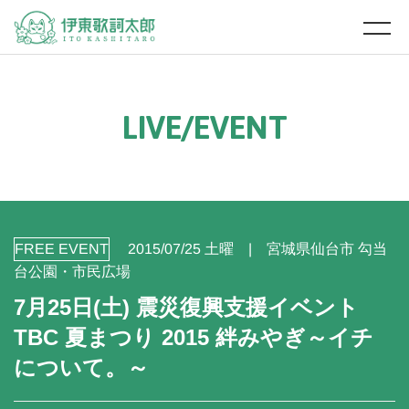
L
I
V
E
/
E
V
E
N
T
FREE EVENT
2015/07/25 土曜
宮城県仙台市 勾当
台公園・市民広場
7月25日(土) 震災復興支援イベント
TBC 夏まつり 2015 絆みやぎ～イチ
について。～