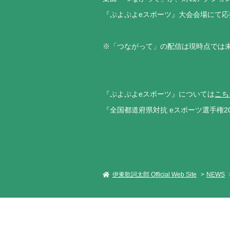
『ぷよぷよeスポーツ』大会会場にて
※「つながって」の配信は現時点では
『ぷよぷよeスポーツ』については
こち
『全国都道府県対抗 eスポーツ選手権201
伊東歌詞太郎 Official Web Site
NEWS