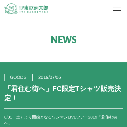
N
E
W
S
GOODS
2019/07/06
「君住む街へ」FC限定Tシャツ販売決
定！
8/31（土）より開始となるワンマンLIVEツアー2019「君住む街
へ」