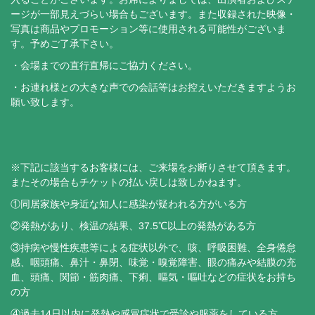
ージが一部見えづらい場合もございます。また収録された映像・
写真は商品やプロモーション等に使用される可能性がございま
す。予めご了承下さい。
・会場までの直行直帰にご協力ください。
・お連れ様との大きな声での会話等はお控えいただきますようお
願い致します。
※下記に該当するお客様には、ご来場をお断りさせて頂きます。
またその場合もチケットの払い戻しは致しかねます。
①同居家族や身近な知人に感染が疑われる方がいる方
②発熱があり、検温の結果、37.5℃以上の発熱がある方
③持病や慢性疾患等による症状以外で、咳、呼吸困難、全身倦怠
感、咽頭痛、⿐汁・⿐閉、味覚・嗅覚障害、眼の痛みや結膜の充
血、頭痛、関節・筋肉痛、下痢、嘔気・嘔吐などの症状をお持ち
の方
④過去14日以内に発熱や感冒症状で受診や服薬をしている方