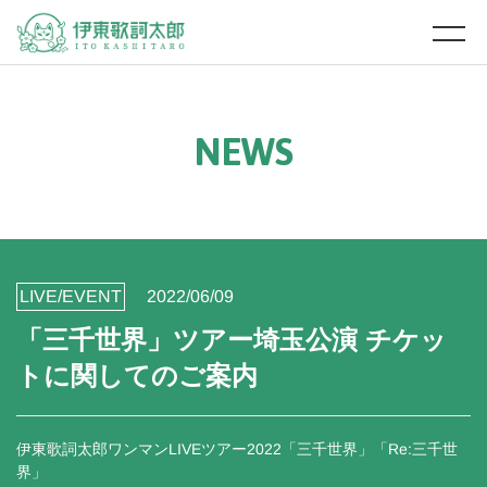
N
E
W
S
LIVE/EVENT
2022/06/09
「三千世界」ツアー埼玉公演 チケッ
トに関してのご案内
伊東歌詞太郎ワンマンLIVEツアー2022「三千世界」「Re:三千世
界」