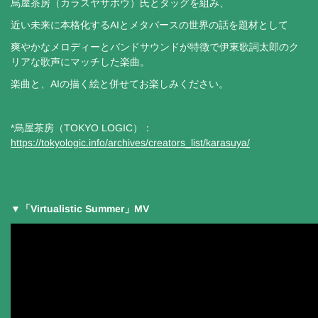
烏屋茶房（カラスヤサボウ）氏とタッグを組み、
近い未来に本格化するAIとメタバースの世界の話を題材として
爽やかなメロディーとバンドサウンドが特徴で伊東歌詞太郎のク
リアな歌声にマッチした楽曲。
楽曲と、AIの描く絵と併せてお楽しみください。
*烏屋茶房（TOKYO LOGIC）：
https://tokyologic.info/archives/creators_list/karasuya/
▼「Virtualistic Summer」MV