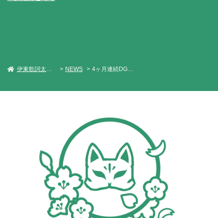
伊東歌詞太郎 Official Web Site
NEWS
4ヶ月連続DGリリース、第3弾「Virtualistic Summer」配信決定！