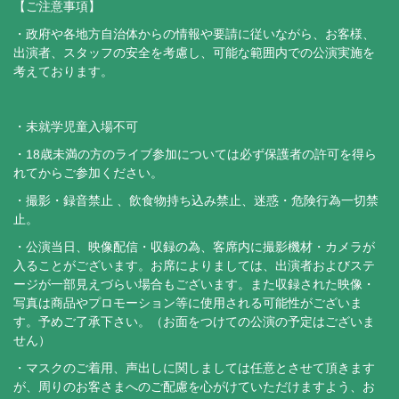
【ご注意事項】
・政府や各地方自治体からの情報や要請に従いながら、お客様、
出演者、スタッフの安全を考慮し、可能な範囲内での公演実施を
考えております。
・未就学児童入場不可
・18歳未満の方のライブ参加については必ず保護者の許可を得ら
れてからご参加ください。
・撮影・録音禁止 、飲食物持ち込み禁止、迷惑・危険行為一切禁
止。
・公演当日、映像配信・収録の為、客席内に撮影機材・カメラが
入ることがございます。お席によりましては、出演者およびステ
ージが一部見えづらい場合もございます。また収録された映像・
写真は商品やプロモーション等に使用される可能性がございま
す。予めご了承下さい。（お面をつけての公演の予定はございま
せん）
・マスクのご着用、声出しに関しましては任意とさせて頂きます
が、周りのお客さまへのご配慮を心がけていただけますよう、お