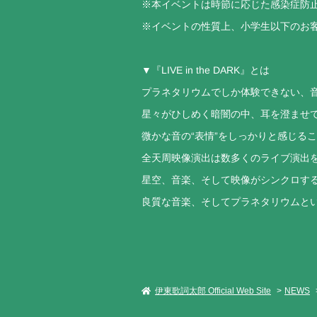
※本イベントは時節に応じた感染症防
※イベントの性質上、小学生以下のお
▼『LIVE in the DARK』とは
プラネタリウムでしか体験できない、
星々がひしめく暗闇の中、耳を澄ませ
微かな音の“表情”をしっかりと感じる
全天周映像演出は数多くのライブ演出を手
星空、音楽、そして映像がシンクロす
良質な音楽、そしてプラネタリウムと
伊東歌詞太郎 Official Web Site
NEWS