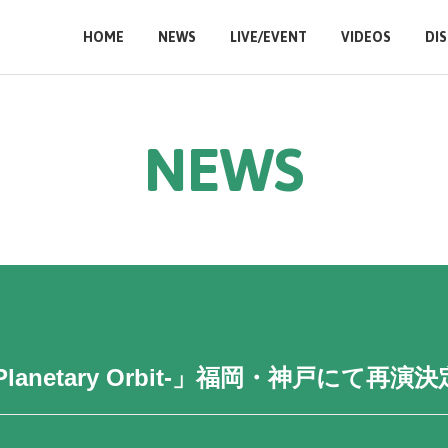
HOME
NEWS
LIVE/EVENT
VIDEOS
DI
N
E
W
S
K -Planetary Orbit-」福岡・神戸にて再演