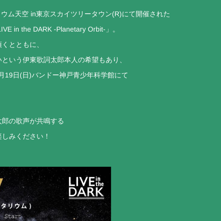
ウム天空 in東京スカイツリータウン(R)にて開催された
he DARK -Planetary Orbit-」。
頂くとともに、
いという伊東歌詞太郎本人の希望もあり、
10月19日(日)バンドー神戸青少年科学館にて
太郎の歌声が共鳴する
楽しみください！